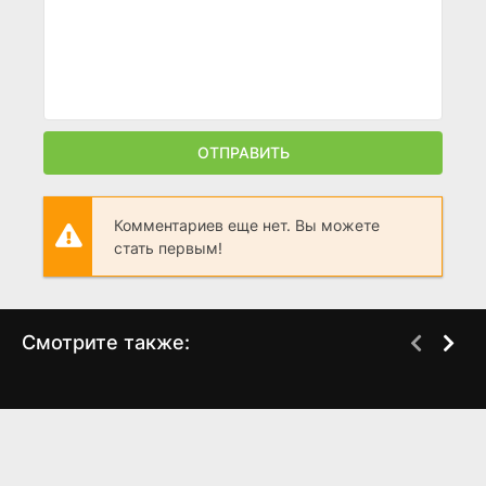
ОТПРАВИТЬ
Комментариев еще нет. Вы можете
стать первым!
Смотрите также:
Дурное влияние
Экипаж 314 2 сезон
WEB-DL
WEB-DL
(2025)
(2021)
4.2
7.276