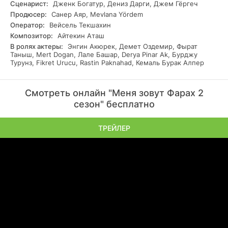
Сценарист:
Дженк Богатур, Дениз Дарги, Джем Гёргеч
Продюсер:
Санер Аяр, Mevlana Yördem
Оператор:
Вейсель Текшахин
Композитор:
Айтекин Аташ
В ролях актеры:
Энгин Акюрек, Демет Оздемир, Фырат
Таныш, Mert Dogan, Лале Башар, Derya Pinar Ak, Бурджу
Турунз, Fikret Urucu, Rastin Paknahad, Кемаль Бурак Алпер
Смотреть онлайн "Меня зовут Фарах 2
сезон" бесплатно
ТРЕЙЛЕР