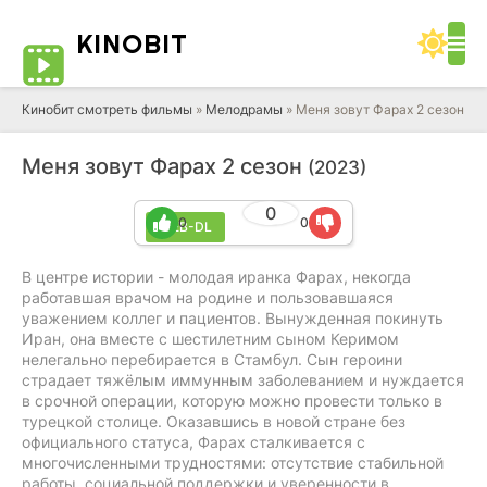
KINO
BIT
Кинобит смотреть фильмы
»
Мелодрамы
» Меня зовут Фарах 2 сезон
Меня зовут Фарах 2 сезон
(2023)
0
0
0
WEB-DL
В центре истории - молодая иранка Фарах, некогда
работавшая врачом на родине и пользовавшаяся
уважением коллег и пациентов. Вынужденная покинуть
Иран, она вместе с шестилетним сыном Керимом
нелегально перебирается в Стамбул. Сын героини
страдает тяжёлым иммунным заболеванием и нуждается
в срочной операции, которую можно провести только в
турецкой столице. Оказавшись в новой стране без
официального статуса, Фарах сталкивается с
многочисленными трудностями: отсутствие стабильной
работы, социальной поддержки и уверенности в