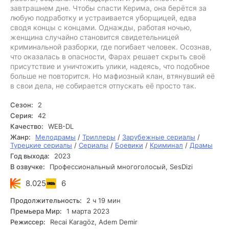
завтрашнем дне. Чтобы спасти Керима, она берётся за
любую подработку и устраивается уборщицей, едва
сводя концы с концами. Однажды, работая ночью,
женщина случайно становится свидетельницей
криминальной разборки, где погибает человек. Осознав,
что оказалась в опасности, Фарах решает скрыть своё
присутствие и уничтожить улики, надеясь, что подобное
больше не повторится. Но мафиозный клан, втянувший её
в свои дела, не собирается отпускать её просто так.
Сезон:
2
Серия:
42
Качество:
WEB-DL
Жанр:
Мелодрамы
/
Триллеры
/
Зарубежные сериалы
/
Турецкие сериалы
/
Сериалы
/
Боевики
/
Криминал
/
Драмы
Год выхода:
2023
В озвучке:
Профессиональный многоголосый, SesDizi
8.025
6
Продолжительность:
2 ч 19 мин
Премьера Мир:
1 марта 2023
Режиссер:
Recai Karagöz, Adem Demir