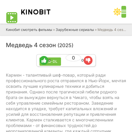
KINO
BIT
Кинобит смотреть фильмы
»
Зарубежные сериалы
» Медведь 4 сезон
Медведь 4 сезон
(2025)
0
0
0
WEB-DL
Кармен - талантливый шеф-повар, который ради
профессионального роста отправился в Нью-Йорк, мечтая
освоить лучшие кулинарные техники и добиться
признания. Однако после трагической гибели родного
брата он вынужден вернуться в Чикаго, чтобы взять на
себя управление семейным рестораном. Заведение
находится в упадке, требует капитальных вложений и
усилий для восстановления репутации и привлечения
клиентов. Кармен сталкивается с многочисленными
проблемами - от финансовых трудностей до
неорганизованной команды, где каждый сотрудник