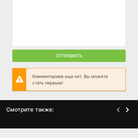
ОТПРАВИТЬ
Комментариев еще нет. Вы можете
стать первым!
Смотрите также:
RU: Кухня по-турецки
Вкусный, твой 1 сезон
WEB-DL
WEBRip
1 сезон
(2025)