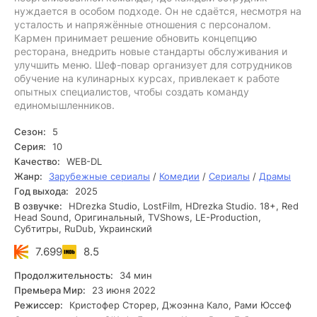
нуждается в особом подходе. Он не сдаётся, несмотря на
усталость и напряжённые отношения с персоналом.
Кармен принимает решение обновить концепцию
ресторана, внедрить новые стандарты обслуживания и
улучшить меню. Шеф-повар организует для сотрудников
обучение на кулинарных курсах, привлекает к работе
опытных специалистов, чтобы создать команду
единомышленников.
Сезон:
5
Серия:
10
Качество:
WEB-DL
Жанр:
Зарубежные сериалы
/
Комедии
/
Сериалы
/
Драмы
Год выхода:
2025
В озвучке:
HDrezka Studio, LostFilm, HDrezka Studio. 18+, Red
Head Sound, Оригинальный, TVShows, LE-Production,
Субтитры, RuDub, Украинский
7.699
8.5
Продолжительность:
34 мин
Премьера Мир:
23 июня 2022
Режиссер:
Кристофер Сторер, Джоэнна Кало, Рами Юссеф