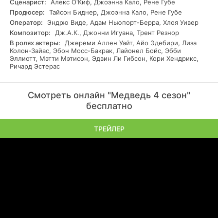
Сценарист:
Алекс О'Киф, Джоэнна Кало, Рене Губе
Продюсер:
Тайсон Биднер, Джоэнна Кало, Рене Губе
Оператор:
Эндрю Виде, Адам Ньюпорт-Берра, Хлоя Уивер
Композитор:
Дж.А.К., Джонни Игуана, Трент Резнор
В ролях актеры:
Джереми Аллен Уайт, Айо Эдебири, Лиза
Колон-Зайас, Эбон Мосс-Бакрак, Лайонел Бойс, Эбби
Эллиотт, Мэтти Мэтисон, Эдвин Ли Гибсон, Кори Хендрикс,
Ричард Эстерас
Смотреть онлайн "Медведь 4 сезон"
бесплатно
ТРЕЙЛЕР