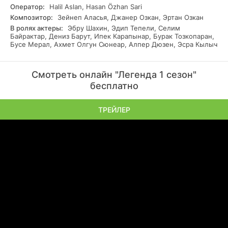
Оператор:
Halil Aslan, Hasan Özhan Sari
Композитор:
Зейнеп Аласья, Джанер Озкан, Эртан Озкан
В ролях актеры:
Эбру Шахин, Эдип Тепели, Селим
Байрактар, Дениз Барут, Ипек Карапынар, Бурак Тозкопаран,
Бусе Мерал, Ахмет Олгун Сюнеар, Алпер Дюзен, Эсра Кылыч
Смотреть онлайн "Легенда 1 сезон"
бесплатно
ТРЕЙЛЕР