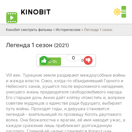
KINO
BIT
Кинобит смотреть фильмы
»
Исторические
» Легенда 1 сезон
Легенда 1 сезон
(2021)
0
0
0
WEB-DL
VIII век. Турецкие земли раздирают междоусобные войны
и жажда власти. Союз, когда-то объединявший Горного и
Небесного ханов, рушится после вероломного нападения,
унесшего жизнь предводителя свободолюбивого народа.
Его старшая дочь Аккиз даёт клятву отомстить и, вопреки
советам мудрецов о единстве ради будущего, выбирает
путь войны. Проходят годы, и девушка становится
легендой - воительницей по прозвищу Коготь двуглавого
волка. Она безжалостна к врагам, её имя наводит ужас, а
каждое сражение лишь приближает долгожданную
расплату. Главной её целью становится Коркут-хан,