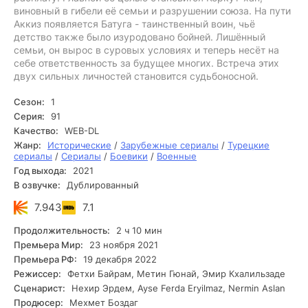
виновный в гибели её семьи и разрушении союза. На пути
Аккиз появляется Батуга - таинственный воин, чьё
детство также было изуродовано бойней. Лишённый
семьи, он вырос в суровых условиях и теперь несёт на
себе ответственность за будущее многих. Встреча этих
двух сильных личностей становится судьбоносной.
Сезон:
1
Серия:
91
Качество:
WEB-DL
Жанр:
Исторические
/
Зарубежные сериалы
/
Турецкие
сериалы
/
Сериалы
/
Боевики
/
Военные
Год выхода:
2021
В озвучке:
Дублированный
7.943
7.1
Продолжительность:
2 ч 10 мин
Премьера Мир:
23 ноября 2021
Премьера РФ:
19 декабря 2022
Режиссер:
Фетхи Байрам, Метин Гюнай, Эмир Кхалильзаде
Сценарист:
Нехир Эрдем, Ayse Ferda Eryilmaz, Nermin Aslan
Продюсер:
Мехмет Боздаг