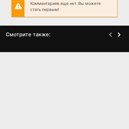
Комментариев еще нет. Вы можете
стать первым!
Смотрите также:
Подранки
Самый, самый, самый,
DVDRip
WEB-DL
самый
(1976)
(1966)
8.151
7.6
7.692
7.4