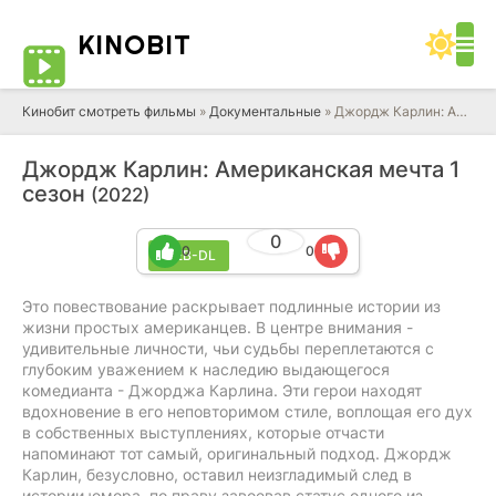
KINO
BIT
Кинобит смотреть фильмы
»
Документальные
» Джордж Карлин: Американская мечта 1 сезон
Джордж Карлин: Американская мечта 1
сезон
(2022)
0
0
0
WEB-DL
Это повествование раскрывает подлинные истории из
жизни простых американцев. В центре внимания -
удивительные личности, чьи судьбы переплетаются с
глубоким уважением к наследию выдающегося
комедианта - Джорджа Карлина. Эти герои находят
вдохновение в его неповторимом стиле, воплощая его дух
в собственных выступлениях, которые отчасти
напоминают тот самый, оригинальный подход. Джордж
Карлин, безусловно, оставил неизгладимый след в
истории юмора, по праву завоевав статус одного из