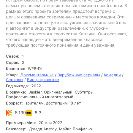
самых узнаваемых и влиятельных комиков своей эпохи. В
рамках этого проекта зрителям предстоит встреча с
целым созвездием современных мастеров комедии. Эти
признанные таланты, уже заслужившие значительный вес
и авторитет в индустрии развлечений, с глубоким
почтением относятся к творчеству Карлина. Они осознают,
что его наследие - это вневременная классика,
требующая постоянного признания и дани уважения.
Сезон:
1
Серия:
2
Качество:
WEB-DL
Жанр:
Документальные
/
Зарубежные сериалы
/
Комедии
/
Сериалы
/
Биографические
Год выхода:
2022
В озвучке:
Jaskier, Оригинальный, Субтитры,
Профессиональный многоголосый
Возраст:
зрителям, достигшим 18 лет
8.199
8.3
Премьера Мир:
20 мая 2022
Режиссер:
Джадд Апатоу, Майкл Бонфильо