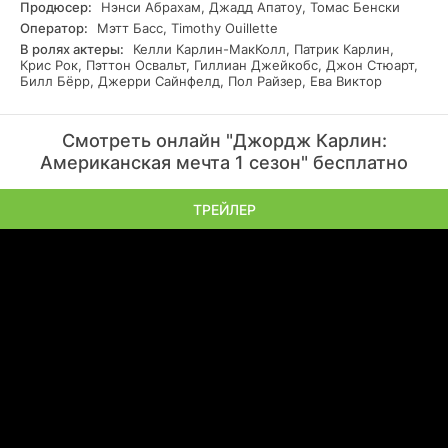
Продюсер:
Нэнси Абрахам, Джадд Апатоу, Томас Бенски
Оператор:
Мэтт Басс, Timothy Ouillette
В ролях актеры:
Келли Карлин-МакКолл, Патрик Карлин,
Крис Рок, Пэттон Освальт, Гиллиан Джейкобс, Джон Стюарт,
Билл Бёрр, Джерри Сайнфелд, Пол Райзер, Ева Виктор
Смотреть онлайн "Джордж Карлин:
Американская мечта 1 сезон" бесплатно
ТРЕЙЛЕР