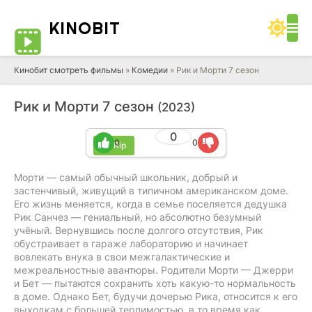
KINO
BIT
Кинобит смотреть фильмы
»
Комедии
» Рик и Морти 7 сезон
Рик и Морти 7 сезон
(2023)
0
0
0
BDRip
Морти — самый обычный школьник, добрый и
застенчивый, живущий в типичном американском доме.
Его жизнь меняется, когда в семье поселяется дедушка
Рик Санчез — гениальный, но абсолютно безумный
учёный. Вернувшись после долгого отсутствия, Рик
обустраивает в гараже лабораторию и начинает
вовлекать внука в свои межгалактические и
межреальностные авантюры. Родители Морти — Джерри
и Бет — пытаются сохранить хоть какую-то нормальность
в доме. Однако Бет, будучи дочерью Рика, относится к его
выходкам с большей терпимостью, в то время как