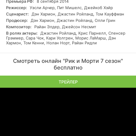
Премьера РФ:
8 сентября 2014
Режиссер:
Уэсли Арчер, Пит Мишелс, Джейкоб Хэйр
Сценарист:
Дэн Хармон, Джастин Ройланд, Том Кауффман
Продюсер:
Дэн Хармон, Джастин Ройланд, Олли Грин
Композитор:
Райан Элдер, Джейсон Несмит
В ролях актеры:
Джастин Ройланд, Крис Парнелл, Спенсер
Грэммер, Сара Чок, Кари Уолгрен, Морис ЛаМарш, Дэн
Хармон, Том Кенни, Нолан Норт, Райан Ридли
Смотреть онлайн "Рик и Морти 7 сезон"
бесплатно
ТРЕЙЛЕР