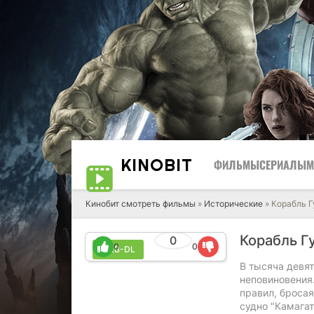
KINO
BIT
ФИЛЬМЫ
СЕРИАЛЫ
М
Кинобит смотреть фильмы
»
Исторические
» Корабль Г
Корабль Г
0
0
0
WEB-DL
В тысяча девят
неповиновения.
правил, бросая
судно "Камагат