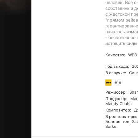
человек. Все о
собственный д
с жестокой пре
"прямом рейсе"
гарантированно
началась изма
- бесконечное
истощить силы
Качество:
WEB-
Год выхода:
20
В озвучке:
Сине
8.9
Режиссер:
Shar
Продюсер:
Manp
Mandy Chahal
Композитор:
Дж
В ролях актеры:
Беннингтон, Sati
Burke