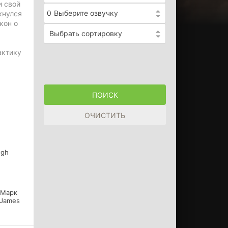
и свой
0
Выберите озвучку
кнулся
кон о
Выбрать сортировку
актику
ngh
 Марк
 James