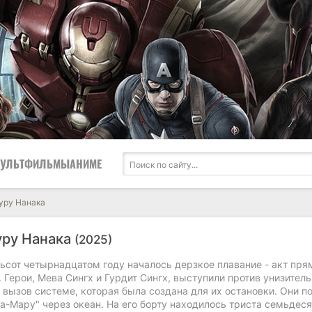
УЛЬТФИЛЬМЫ
АНИМЕ
уру Нанака
уру Нанака
(2025)
ьсот четырнадцатом году началось дерзкое плавание - акт пря
 Герои, Мева Сингх и Гурдит Сингх, выступили против унизител
 вызов системе, которая была создана для их остановки. Они п
а-Мару" через океан. На его борту находилось триста семьдеся