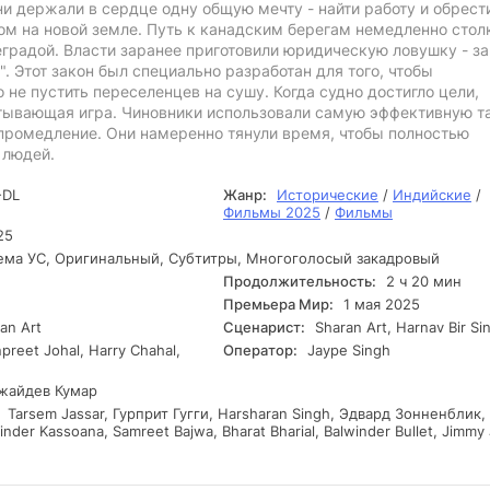
ни держали в сердце одну общую мечту - найти работу и обрест
ом на новой земле. Путь к канадским берегам немедленно стол
градой. Власти заранее приготовили юридическую ловушку - за
. Этот закон был специально разработан для того, чтобы
 не пустить переселенцев на сушу. Когда судно достигло цели,
тывающая игра. Чиновники использовали самую эффективную т
 промедление. Они намеренно тянули время, чтобы полностью
 людей.
DL
Жанр:
Исторические
/
Индийские
/
Фильмы 2025
/
Фильмы
25
ма УС, Оригинальный, Субтитры, Многоголосый закадровый
Продолжительность:
2 ч 20 мин
Премьера Мир:
1 мая 2025
an Art
Сценарист:
Sharan Art, Harnav Bir Si
reet Johal, Harry Chahal,
Оператор:
Jaype Singh
айдев Кумар
Tarsem Jassar, Гурприт Гугги, Harsharan Singh, Эдвард Зонненблик,
nder Kassoana, Samreet Bajwa, Bharat Bharial, Balwinder Bullet, Jimmy