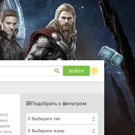
ВОЙТИ
Подобрать с фильтром
мого
0
Выберите тип
ьных
овели
0
Выберите жанр
т пять