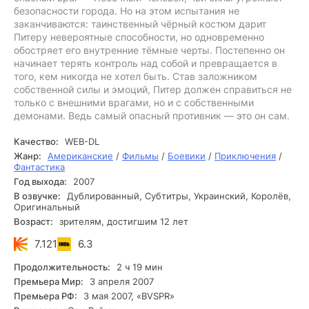
безопасности города. Но на этом испытания не
заканчиваются: таинственный чёрный костюм дарит
Питеру невероятные способности, но одновременно
обостряет его внутренние тёмные черты. Постепенно он
начинает терять контроль над собой и превращается в
того, кем никогда не хотел быть. Став заложником
собственной силы и эмоций, Питер должен справиться не
только с внешними врагами, но и с собственными
демонами. Ведь самый опасный противник — это он сам.
Качество:
WEB-DL
Жанр:
Американские
/
Фильмы
/
Боевики
/
Приключения
/
Фантастика
Год выхода:
2007
В озвучке:
Дублированный, Субтитры, Украинский, Королёв,
Оригинальный
Возраст:
зрителям, достигшим 12 лет
7.121
6.3
Продолжительность:
2 ч 19 мин
Премьера Мир:
3 апреля 2007
Премьера РФ:
3 мая 2007, «BVSPR»