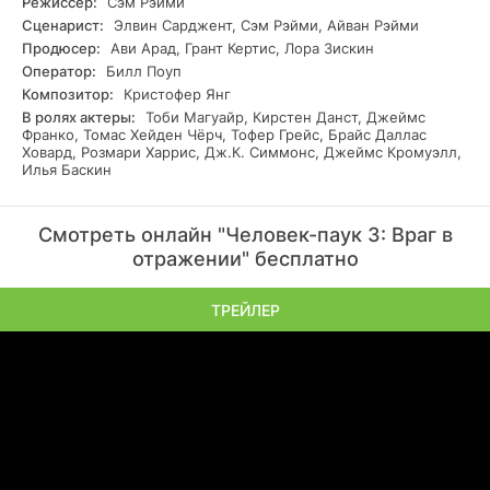
Режиссер:
Сэм Рэйми
Сценарист:
Элвин Сарджент, Сэм Рэйми, Айван Рэйми
Продюсер:
Ави Арад, Грант Кертис, Лора Зискин
Оператор:
Билл Поуп
Композитор:
Кристофер Янг
В ролях актеры:
Тоби Магуайр, Кирстен Данст, Джеймс
Франко, Томас Хейден Чёрч, Тофер Грейс, Брайс Даллас
Ховард, Розмари Харрис, Дж.К. Симмонс, Джеймс Кромуэлл,
Илья Баскин
Смотреть онлайн "Человек-паук 3: Враг в
отражении" бесплатно
ТРЕЙЛЕР