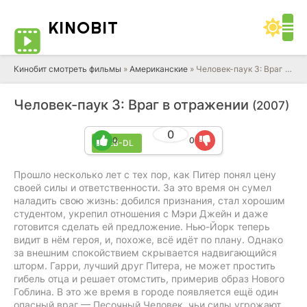
KINO
BIT
Кинобит смотреть фильмы
»
Американские
» Человек-паук 3: Враг в отражении
Человек-паук 3: Враг в отражении
(2007)
0
0
0
WEB-DL
Прошло несколько лет с тех пор, как Питер понял цену
своей силы и ответственности. За это время он сумел
наладить свою жизнь: добился признания, стал хорошим
студентом, укрепил отношения с Мэри Джейн и даже
готовится сделать ей предложение. Нью-Йорк теперь
видит в нём героя, и, похоже, всё идёт по плану. Однако
за внешним спокойствием скрывается надвигающийся
шторм. Гарри, лучший друг Питера, не может простить
гибель отца и решает отомстить, примерив образ Нового
Гоблина. В это же время в городе появляется ещё один
опасный враг — Песочный Человек, чьи силы угрожают