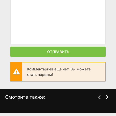
ОТПРАВИТЬ
Комментариев еще нет. Вы можете
стать первым!
Смотрите также:
Человек-паук 2
Новый Человек-паук:
BDRip
BDRip