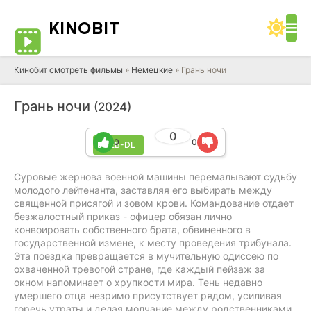
KINO
BIT
Кинобит смотреть фильмы
»
Немецкие
» Грань ночи
Грань ночи
(2024)
0
0
0
WEB-DL
Суровые жернова военной машины перемалывают судьбу
молодого лейтенанта, заставляя его выбирать между
священной присягой и зовом крови. Командование отдает
безжалостный приказ - офицер обязан лично
конвоировать собственного брата, обвиненного в
государственной измене, к месту проведения трибунала.
Эта поездка превращается в мучительную одиссею по
охваченной тревогой стране, где каждый пейзаж за
окном напоминает о хрупкости мира. Тень недавно
умершего отца незримо присутствует рядом, усиливая
горечь утраты и делая молчание между родственниками