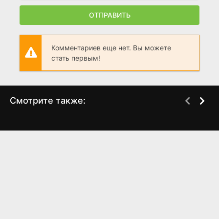
ОТПРАВИТЬ
Комментариев еще нет. Вы можете
стать первым!
Смотрите также:
Поездка в аренду
Единичка
WEB-DL
BDRip
(2025)
(2015)
6.953
5.9