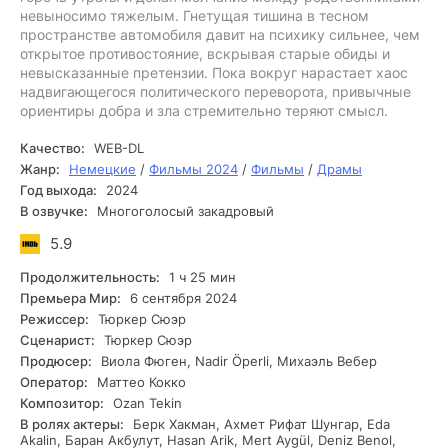
невыносимо тяжелым. Гнетущая тишина в тесном
пространстве автомобиля давит на психику сильнее, чем
открытое противостояние, вскрывая старые обиды и
невысказанные претензии. Пока вокруг нарастает хаос
надвигающегося политического переворота, привычные
ориентиры добра и зла стремительно теряют смысл.
Качество:
WEB-DL
Жанр:
Немецкие
/
Фильмы 2024
/
Фильмы
/
Драмы
Год выхода:
2024
В озвучке:
Многоголосый закадровый
5.9
Продолжительность:
1 ч 25 мин
Премьера Мир:
6 сентября 2024
Режиссер:
Тюркер Сюэр
Сценарист:
Тюркер Сюэр
Продюсер:
Виола Фюген, Nadir Öperli, Михаэль Вебер
Оператор:
Маттео Кокко
Композитор:
Ozan Tekin
В ролях актеры:
Берк Хакман, Ахмет Рифат Шунгар, Eda
Akalin, Баран Акбулут, Hasan Arik, Mert Aygül, Deniz Benol,