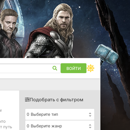
ВОЙТИ
Подобрать с фильтром
м
0
Выберите тип
что
0
Выберите жанр
т путь