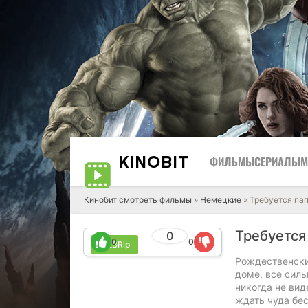
KINO
BIT
ФИЛЬМЫ
СЕРИАЛЫ
М
Кинобит смотреть фильмы
»
Немецкие
» Требуется па
Требуется
0
0
0
WEBRip
Рождественски
доме, все силь
никогда не вид
ждать чуда бе