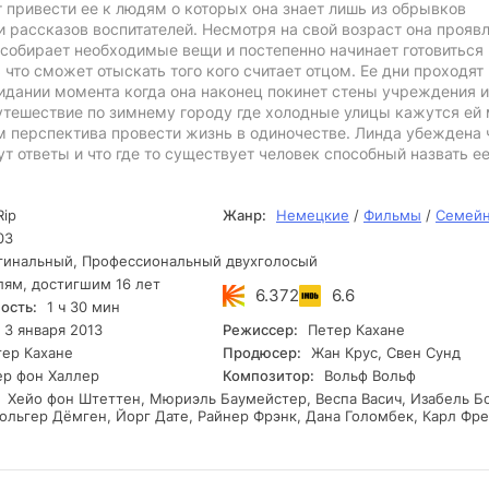
 привести ее к людям о которых она знает лишь из обрывков
 рассказов воспитателей. Несмотря на свой возраст она прояв
 собирает необходимые вещи и постепенно начинает готовиться 
 что сможет отыскать того кого считает отцом. Ее дни проходят 
дании момента когда она наконец покинет стены учреждения и
путешествие по зимнему городу где холодные улицы кажутся ей
 перспектива провести жизнь в одиночестве. Линда убеждена 
т ответы и что где то существует человек способный назвать е
ip
Жанр:
Немецкие
/
Фильмы
/
Семей
03
инальный, Профессиональный двухголосый
лям, достигшим 16 лет
6.372
6.6
ость:
1 ч 30 мин
3 января 2013
Режиссер:
Петер Кахане
ер Кахане
Продюсер:
Жан Крус, Свен Сунд
р фон Халлер
Композитор:
Вольф Вольф
Хейо фон Штеттен, Мюриэль Баумейстер, Веспа Васич, Изабель Б
Хольгер Дёмген, Йорг Дате, Райнер Фрэнк, Дана Голомбек, Карл Фр