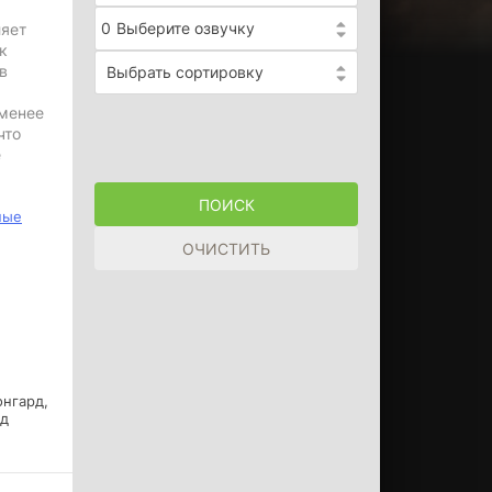
0
Выберите озвучку
ляет
к
в
Выбрать сортировку
 менее
что
е
ные
онгард,
ед