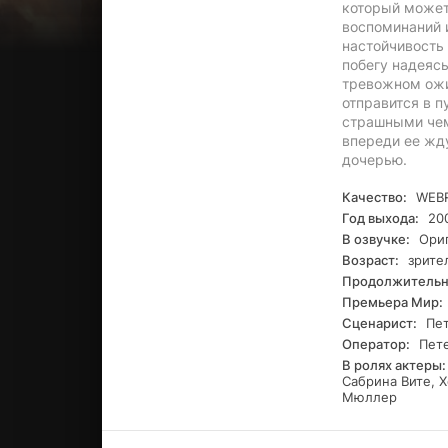
который может
воспоминаний и
настойчивость
побегу надеясь
тревожном ожи
отправится в 
страшными чем
впереди ее жду
дочерью.
Качество:
WEBR
Год выхода:
20
В озвучке:
Ориг
Возраст:
зрите
Продолжительн
Премьера Мир:
Сценарист:
Пет
Оператор:
Пете
В ролях актеры:
Сабрина Вите, 
Мюллер