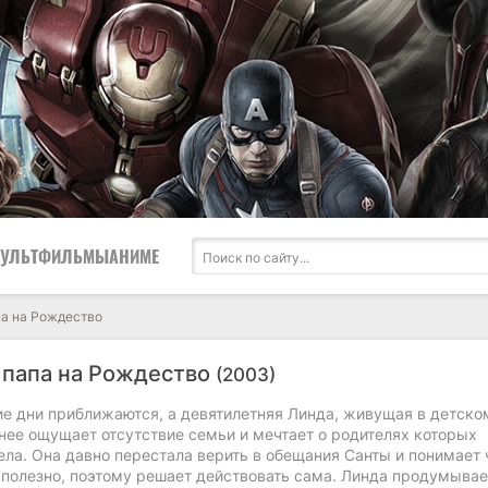
УЛЬТФИЛЬМЫ
АНИМЕ
па на Рождество
 папа на Рождество
(2003)
е дни приближаются, а девятилетняя Линда, живущая в детско
нее ощущает отсутствие семьи и мечтает о родителях которых
ела. Она давно перестала верить в обещания Санты и понимает 
сполезно, поэтому решает действовать сама. Линда продумывае