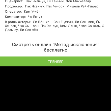
Сценарист:
Пак Чхан-ук, Ли Гён-ми, Дон Маккеллар
Продюсер:
Пак Чхан-ук, Пэк Чи-сон, Мишель Рэй-Гаврас
Оператор:
Ким У-хён
Композитор:
Чо Ён-ук
В ролях актеры:
Ли Бён-хон, Сон Е-джин, Ли Сон-мин, Ём
Хе-ран, Чха Сын-вон, Пак Хи-сун, Ким У-сын, Чхве Со-юль, О
Даль-су, Ли Сок-хён
Смотреть онлайн "Метод исключения"
бесплатно
ТРЕЙЛЕР