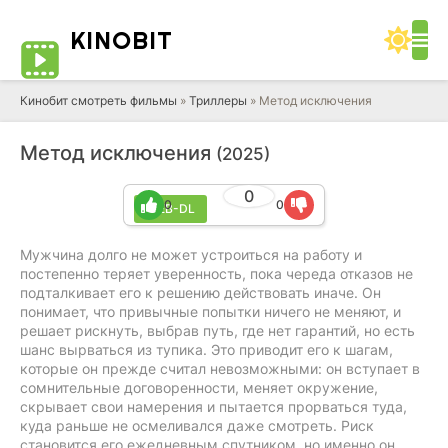
KINO
BIT
Кинобит смотреть фильмы
»
Триллеры
» Метод исключения
Метод исключения
(2025)
0
0
0
WEB-DL
Мужчина долго не может устроиться на работу и
постепенно теряет уверенность, пока череда отказов не
подталкивает его к решению действовать иначе. Он
понимает, что привычные попытки ничего не меняют, и
решает рискнуть, выбрав путь, где нет гарантий, но есть
шанс вырваться из тупика. Это приводит его к шагам,
которые он прежде считал невозможными: он вступает в
сомнительные договоренности, меняет окружение,
скрывает свои намерения и пытается прорваться туда,
куда раньше не осмеливался даже смотреть. Риск
становится его ежедневным спутником, но именно он