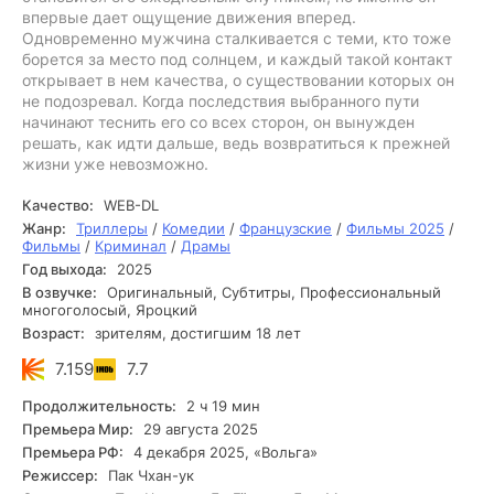
впервые дает ощущение движения вперед.
Одновременно мужчина сталкивается с теми, кто тоже
борется за место под солнцем, и каждый такой контакт
открывает в нем качества, о существовании которых он
не подозревал. Когда последствия выбранного пути
начинают теснить его со всех сторон, он вынужден
решать, как идти дальше, ведь возвратиться к прежней
жизни уже невозможно.
Качество:
WEB-DL
Жанр:
Триллеры
/
Комедии
/
Французские
/
Фильмы 2025
/
Фильмы
/
Криминал
/
Драмы
Год выхода:
2025
В озвучке:
Оригинальный, Субтитры, Профессиональный
многоголосый, Яроцкий
Возраст:
зрителям, достигшим 18 лет
7.159
7.7
Продолжительность:
2 ч 19 мин
Премьера Мир:
29 августа 2025
Премьера РФ:
4 декабря 2025, «Вольга»
Режиссер:
Пак Чхан-ук