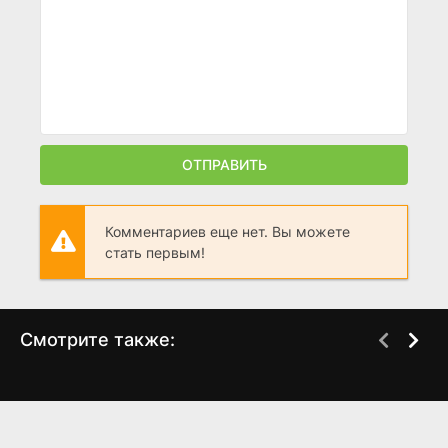
ОТПРАВИТЬ
Комментариев еще нет. Вы можете
стать первым!
Смотрите также:
И это пройдет
Алдан
WEB-DL
(2024)
(2025)