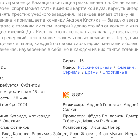
го управленца Казанцева ситуация резко меняется. Он не наме
ерен: спорт может стать визитной карточкой вуза, вернуть инте
днять престиж учебного заведения. Казанцев делает ставку на
авника и приглашает в команду Андрея Кисляка — бывшую звез
рока с громким именем, который давно отошёл от хоккея и жив
остижений. Для Кисляка это шанс начать сначала, доказать себ
го тренерский талант может зажечь новых чемпионов. Перед ни
циозные парни, каждый со своим характером, мечтами и болью
ненная, неуверенная в себе, но в каждом из них таится потенци
Серия:
16
DL
Жанр:
Русские сериалы
/
Комедии
/
Сериалы
/
Драмы
/
Спортивные
24
ребуется, Субтитры
лям, достигшим 18 лет
8.891
ость:
48 мин
 ноября 2024
Режиссер:
Андрей Головков, Андре
Силкин
нид Купридо, Александр
Продюсер:
Фёдор Бондарчук, Дмит
й Олехник
Табарчук, Максим Рыбаков
слав Сотников
Композитор:
Леонид Ленер
Влад Канопка, Владимир Зайцев, Иван Жвакин, Иван Мулин, Игорь