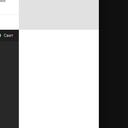
рей
Свет