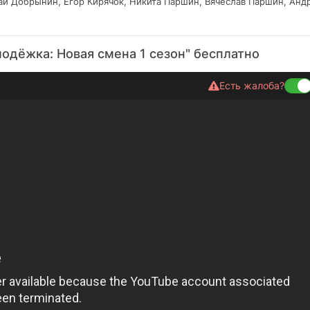
ай Добрынин, Егор Кирячок, Никита Паршин, Вячеслав Паршин, Анд
одёжка: Новая смена 1 сезон" бесплатно
Есть жалоба?