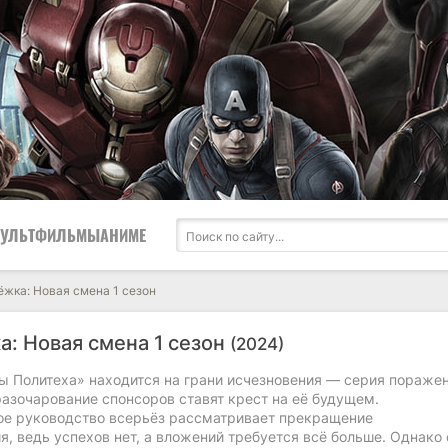
УЛЬТФИЛЬМЫ
АНИМЕ
жка: Новая смена 1 сезон
: Новая смена 1 сезон
(2024)
ы Политеха» находится на грани исчезновения — серия поражен
разочарование спонсоров ставят крест на её будущем.
ое руководство всерьёз рассматривает прекращение
, ведь успехов нет, а вложений требуется всё больше. Однако 