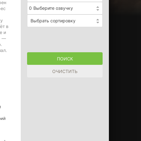
рен
0
Выберите озвучку
рес
ду
Выбрать сортировку
ёт в
е и
м —
.
ал.
й
рий