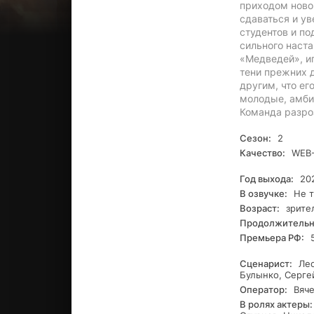
приходом ново
сдаваться и ув
студентов и по
сильного наст
«Медведей», иг
тени прежних д
другим, что е
молодые, амби
Команда разроз
Сезон:
2
Качество:
WEB-
Год выхода:
20
В озвучке:
Не т
Возраст:
зрите
Продолжительн
Премьера РФ:
5
Сценарист:
Лео
Булынко, Серге
Оператор:
Вяче
В ролях актеры: