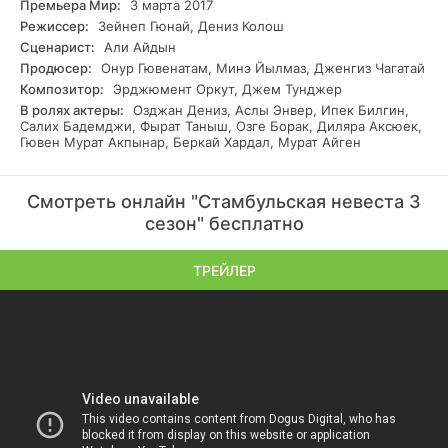
Премьера Мир:
3 марта 2017
Режиссер:
Зейнеп Гюнай, Дениз Колош
Сценарист:
Али Айдын
Продюсер:
Онур Гювенатам, Минэ Йылмаз, Дженгиз Чагатай
Композитор:
Эрджюмент Оркут, Джем Тунджер
В ролях актеры:
Озджан Дениз, Аслы Энвер, Ипек Билгин,
Салих Бадемджи, Фырат Таныш, Озге Борак, Диляра Аксюек,
Гювен Мурат Акпынар, Беркай Хардал, Мурат Айген
Смотреть онлайн "Стамбульская невеста 3
сезон" бесплатно
ТРЕЙЛЕР