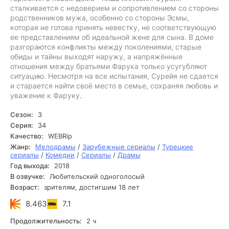
сталкивается с недоверием и сопротивлением со стороны
родственников мужа, особенно со стороны Эсмы,
которая не готова принять невестку, не соответствующую
ее представлениям об идеальной жене для сына. В доме
разгораются конфликты между поколениями, старые
обиды и тайны выходят наружу, а напряжённые
отношения между братьями Фарука только усугубляют
ситуацию. Несмотря на все испытания, Сурейя не сдается
и старается найти своё место в семье, сохраняя любовь и
уважение к Фаруку.
Сезон:
3
Серия:
34
Качество:
WEBRip
Жанр:
Мелодрамы
/
Зарубежные сериалы
/
Турецкие
сериалы
/
Комедии
/
Сериалы
/
Драмы
Год выхода:
2018
В озвучке:
Любительский одноголосый
Возраст:
зрителям, достигшим 18 лет
8.463
7.1
Продолжительность:
2 ч