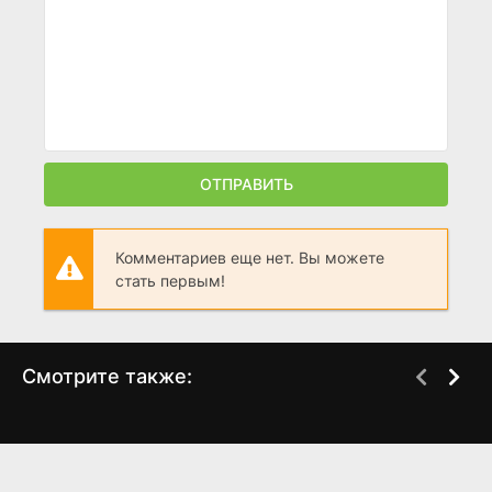
ОТПРАВИТЬ
Комментариев еще нет. Вы можете
стать первым!
Смотрите также:
Два лица Стамбула 2
Вместе навсегда 1
WEB-DLRip
HDTV
сезон
сезон
(2013)
(2020)