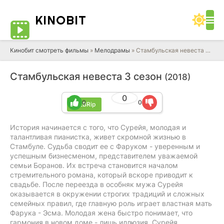
KINO
BIT
Кинобит смотреть фильмы
»
Мелодрамы
» Стамбульская невеста 3 сезон
Стамбульская невеста 3 сезон
(2018)
0
0
0
WEBRip
История начинается с того, что Сурейя, молодая и
талантливая пианистка, живет скромной жизнью в
Стамбуле. Судьба сводит ее с Фаруком - уверенным и
успешным бизнесменом, представителем уважаемой
семьи Боранов. Их встреча становится началом
стремительного романа, который вскоре приводит к
свадьбе. После переезда в особняк мужа Сурейя
оказывается в окружении строгих традиций и сложных
семейных правил, где главную роль играет властная мать
Фарука - Эсма. Молодая жена быстро понимает, что
гармония в новом доме - лишь иллюзия. Сурейя