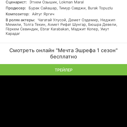
Сценарист:
Этхем Озышик, Lokman Maral
Продюсер:
Бурак Сайашар, Тимур Савджи, Burak Topuzlu
Композитор:
Айтуг Яргич
В ролях актеры:
Чагатай Улусой, Демет Оздемир, Неджип
Мемили, Толга Текин, Ахмет Рифат Шунгар, Бюшра Девели,
Гёркем Севиндик, Ebrar Karabakan, Маджит Копер, Умут
Карадаг
Смотреть онлайн "Мечта Эшрефа 1 сезон"
бесплатно
ТРЕЙЛЕР