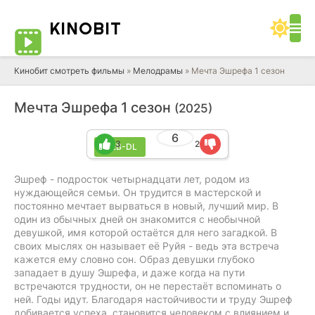
KINO
BIT
Кинобит смотреть фильмы
»
Мелодрамы
» Мечта Эшрефа 1 сезон
Мечта Эшрефа 1 сезон
(2025)
6
3
2
WEB-DL
Эшреф - подросток четырнадцати лет, родом из
нуждающейся семьи. Он трудится в мастерской и
постоянно мечтает вырваться в новый, лучший мир. В
один из обычных дней он знакомится с необычной
девушкой, имя которой остаётся для него загадкой. В
своих мыслях он называет её Руйя - ведь эта встреча
кажется ему словно сон. Образ девушки глубоко
западает в душу Эшрефа, и даже когда на пути
встречаются трудности, он не перестаёт вспоминать о
ней. Годы идут. Благодаря настойчивости и труду Эшреф
добивается успеха, становится человеком с влиянием и