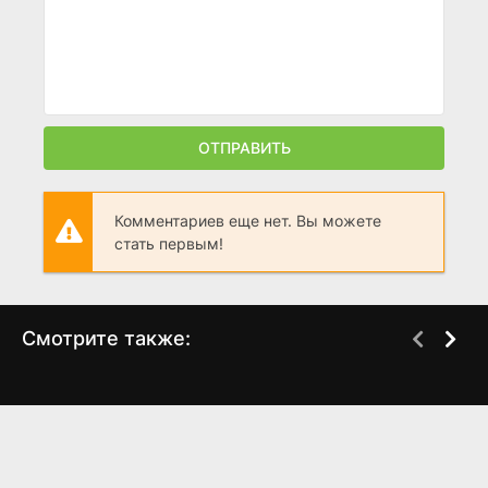
ОТПРАВИТЬ
Комментариев еще нет. Вы можете
стать первым!
Смотрите также:
Собрано с любовью
Эзель 2 сезон
WEB-DL
WEB-DL
(2023)
(2010)
6.4
7.812
8.6