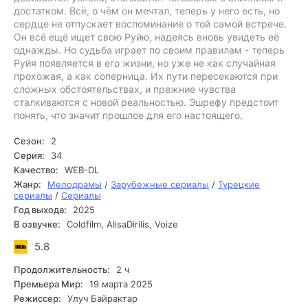
достатком. Всё, о чём он мечтал, теперь у него есть, но
сердце не отпускает воспоминание о той самой встрече.
Он всё ещё ищет свою Руйю, надеясь вновь увидеть её
однажды. Но судьба играет по своим правилам - теперь
Руйя появляется в его жизни, но уже не как случайная
прохожая, а как соперница. Их пути пересекаются при
сложных обстоятельствах, и прежние чувства
сталкиваются с новой реальностью. Эшрефу предстоит
понять, что значит прошлое для его настоящего.
Сезон:
2
Серия:
34
Качество:
WEB-DL
Жанр:
Мелодрамы
/
Зарубежные сериалы
/
Турецкие
сериалы
/
Сериалы
Год выхода:
2025
В озвучке:
Coldfilm, AlisaDirilis, Voize
5.8
Продолжительность:
2 ч
Премьера Мир:
19 марта 2025
Режиссер:
Улуч Байрактар