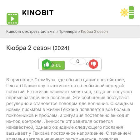
KINO
BIT
Кинобит смотреть фильмы
»
Триллеры
» Кюбра 2 сезон
Кюбра 2 сезон
(2024)
0
0
0
WEB-DL
В пригороде Стамбула, где обычно царит спокойствие,
Гекхан Шахиноглу сталкивается с необычной чередой
событий. Его жизнь начинает меняться, когда он получает
первые загадочные послания. Эти сообщения поступают
регулярно и становятся поводом для волнения. С каждым
новым письмом в жизни Гекхана появляется всё больше
поклонников и проблем, а ситуация постепенно выходит
из-под контроля. Личность отправителя остается
неизвестной, однако ожидание следующего послания
вызывает у Гекхана постоянное напряжение. С течением
времени загадка начинает раскрываться, позволяя