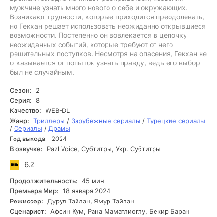
мужчине узнать много нового о себе и окружающих.
Возникают трудности, которые приходится преодолевать,
но Гекхан решает использовать неожиданно открывшиеся
возможности. Постепенно он вовлекается в цепочку
неожиданных событий, которые требуют от него
решительных поступков. Несмотря на опасения, Гекхан не
отказывается от попыток узнать правду, ведь его выбор
был не случайным.
Сезон:
2
Серия:
8
Качество:
WEB-DL
Жанр:
Триллеры
/
Зарубежные сериалы
/
Турецкие сериалы
/
Сериалы
/
Драмы
Год выхода:
2024
В озвучке:
Pazl Voice, Субтитры, Укр. Субтитры
6.2
Продолжительность:
45 мин
Премьера Мир:
18 января 2024
Режиссер:
Дурул Тайлан, Ямур Тайлан
Сценарист:
Афсин Кум, Рана Маматлиоглу, Бекир Баран