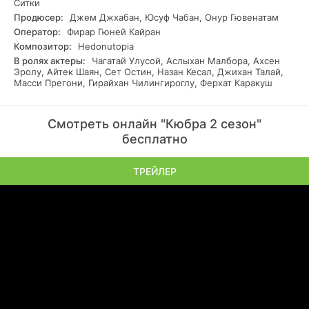
Ситки
Продюсер:
Джем Джхабан, Юсуф Чабан, Онур Гювенатам
Оператор:
Фирар Гюней Кайран
Композитор:
Hedonutopia
В ролях актеры:
Чагатай Улусой, Аслыхан Малбора, Ахсен
Эролу, Айтек Шаян, Сет Остин, Назан Кесал, Джихан Талай,
Масси Прегони, Гирайхан Чилингироглу, Ферхат Каракуш
Смотреть онлайн "Кюбра 2 сезон"
бесплатно
ТРЕЙЛЕР