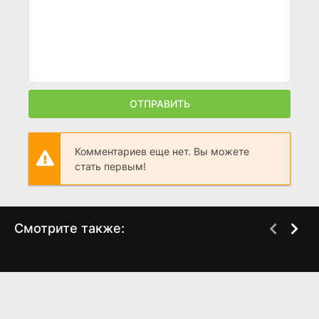
ОТПРАВИТЬ
Комментариев еще нет. Вы можете
стать первым!
Смотрите также:
Милые обманщицы 7
Натали и Александр 1
WEB-DL
WEB-DL
сезон
сезон
(2017)
(2025)